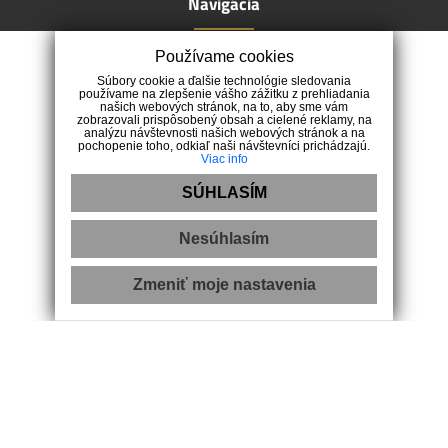
Navigácia
Úvod
Používame cookies
História a vízia
Súbory cookie a ďalšie technológie sledovania
používame na zlepšenie vášho zážitku z prehliadania
VB tím
našich webových stránok, na to, aby sme vám
Hľadáme
zobrazovali prispôsobený obsah a cielené reklamy, na
analýzu návštevnosti našich webových stránok a na
Alternatívne riešenia sporov
pochopenie toho, odkiaľ naši návštevníci prichádzajú.
Viac info
Kontakt
SÚHLASÍM
Kontakt
Nesúhlasím
OC DRUŽBA
Lipová 2244/20
Zmeniť moje nastavenia
052 01 Spišská Nová Ves
0911 313 277
info@vbreality.sk