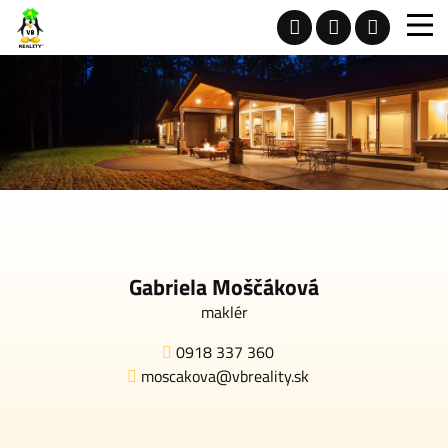
Gabriela Moščáková
maklér
0918 337 360
moscakova@vbreality.sk