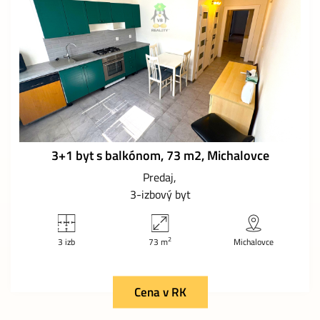
3+1 byt s balkónom, 73 m2, Michalovce
Predaj
3-izbový byt
2
3 izb
73 m
Michalovce
Cena v RK