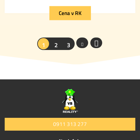
Cena v RK
1
2
3
0911 313 277