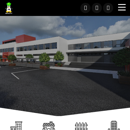
Hľadáte
Chcete predať
nehnuteľnosť?
nehnuteľnosť?