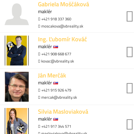
Gabriela Moščáková
maklér
+421 918 337 360
moscakova@vbreality.sk
Ing. Ľubomír Kováč
maklér
+421 908 668 677
kovac@vbreality.sk
Ján Merčák
maklér
+421 915 926 479
mercak@vbreality.sk
Silvia Masloviaková
maklér
+421 917 344 571
masloviakova@vbreality.sk