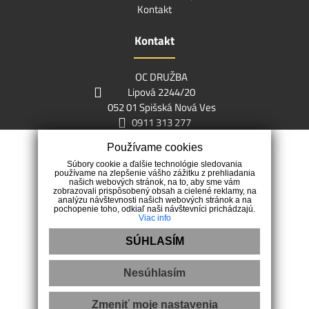
Kontakt
Kontakt
OC DRUŽBA
Lipová 2244/20
052 01 Spišská Nová Ves
0911 313 277
info@vbreality.sk
Používame cookies
Súbory cookie a ďalšie technológie sledovania
používame na zlepšenie vášho zážitku z prehliadania
našich webových stránok, na to, aby sme vám
zobrazovali prispôsobený obsah a cielené reklamy, na
analýzu návštevnosti našich webových stránok a na
pochopenie toho, odkiaľ naši návštevníci prichádzajú.
Naším cieľom je pomôcť ľuďom s predajom alebo kúpou
Viac info
nehnuteľností.
SÚHLASÍM
Nesúhlasím
Ochrana osobných údajov
|
Pravidlá cookies
Zmeniť moje nastavenia