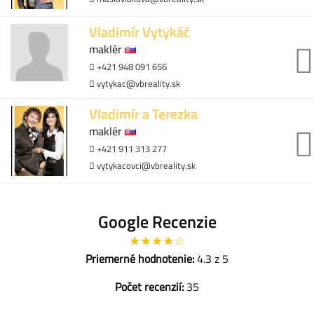
Vladimír Vytykáč
maklér
+421 948 091 656
vytykac@vbreality.sk
Vladimír a Terezka
maklér
+421 911 313 277
vytykacovci@vbreality.sk
Google Recenzie
★★★★☆
Priemerné hodnotenie:
4.3 z 5
Počet recenzií:
35