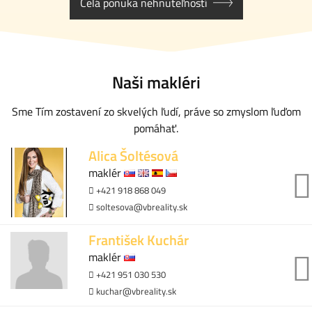
Celá ponuka nehnuteľností
Naši makléri
Sme Tím zostavení zo skvelých ľudí, práve so zmyslom ľuďom
pomáhať.
Alica Šoltésová
maklér
+421 918 868 049
soltesova@vbreality.sk
František Kuchár
maklér
+421 951 030 530
kuchar@vbreality.sk