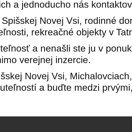
 ich a jednoducho nás kontaktov
 Spišskej Novej Vsi, rodinné d
ľnosti, rekreačné objekty v Tat
eľnosť a nenašli ste ju v ponu
imo verejnej inzercie.
šskej Novej Vsi, Michalovciach
uteľností a buďte medzi prvými,