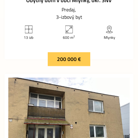
Obytný dom v obci Mlynky, okr. SNV
Predaj
3-izbový byt
2
13 izb
600 m
Mlynky
200 000 €