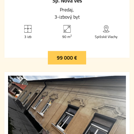
Sp. Nová Ves
Predaj
3-izbový byt
2
3 izb
90 m
Spišské Vlachy
99 000 €