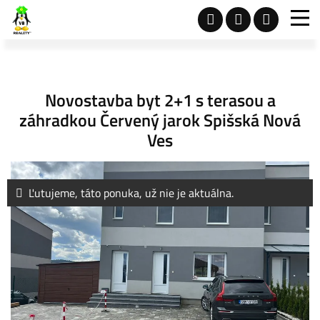
Novostavba byt 2+1 s terasou a
záhradkou Červený jarok Spišská Nová
Ves
Ľutujeme, táto ponuka, už nie je aktuálna.