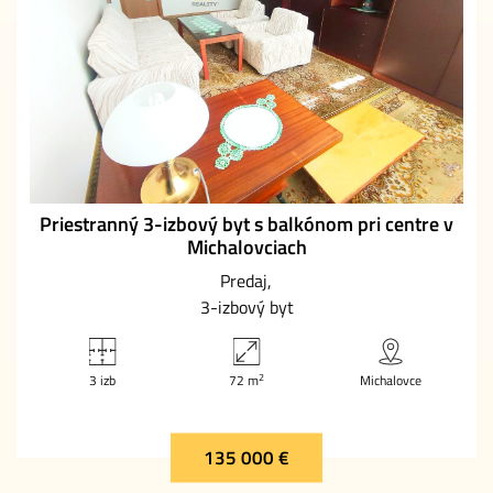
Priestranný 3-izbový byt s balkónom pri centre v
Michalovciach
Predaj
3-izbový byt
2
3 izb
72 m
Michalovce
135 000 €