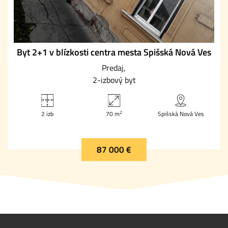
Byt 2+1 v blízkosti centra mesta Spišská Nová Ves
Predaj
2-izbový byt
2
2 izb
70 m
Spišská Nová Ves
87 000 €