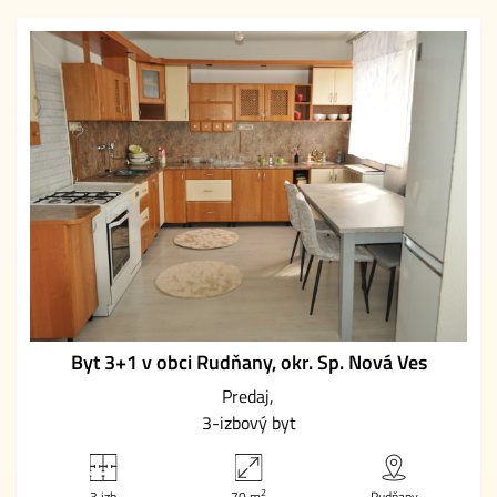
Byt 3+1 v obci Rudňany, okr. Sp. Nová Ves
Predaj
3-izbový byt
2
3 izb
70 m
Rudňany