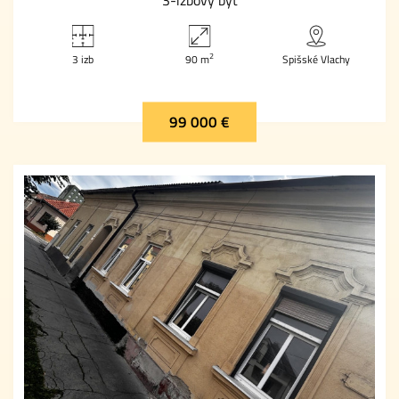
2
3 izb
90 m
Spišské Vlachy
99 000 €