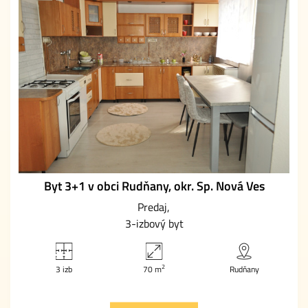
Byt 3+1 v obci Rudňany, okr. Sp. Nová Ves
Predaj
3-izbový byt
2
3 izb
70 m
Rudňany