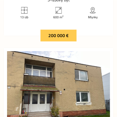
2
13 izb
600 m
Mlynky
200 000 €