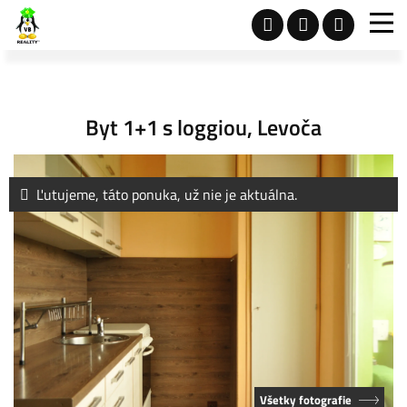
Byt 1+1 s loggiou, Levoča
Ľutujeme, táto ponuka, už nie je aktuálna.
Všetky fotografie