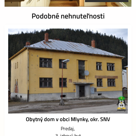
Podobné nehnuteľnosti
Obytný dom v obci Mlynky, okr. SNV
Predaj
3-izbový byt