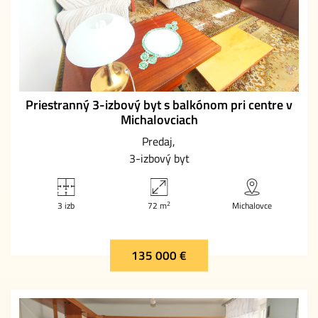
Priestranný 3-izbový byt s balkónom pri centre v
Michalovciach
Predaj
3-izbový byt
2
3 izb
72 m
Michalovce
135 000 €