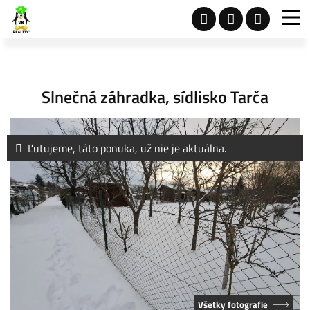
Slnečná záhradka, sídlisko Tarča
Ľutujeme, táto ponuka, už nie je aktuálna.
Všetky fotografie