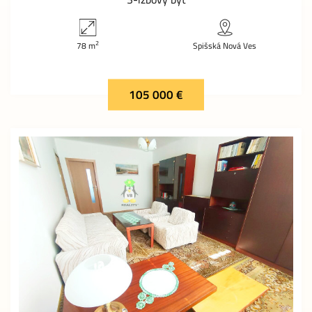
2
78 m
Spišská Nová Ves
105 000 €