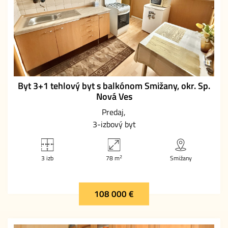
Byt 3+1 tehlový byt s balkónom Smižany, okr. Sp.
Nová Ves
Predaj
3-izbový byt
2
3 izb
78 m
Smižany
108 000 €