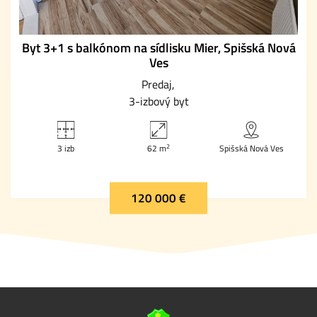
Byt 3+1 s balkónom na sídlisku Mier, Spišská Nová
Ves
Predaj
3-izbový byt
2
3 izb
62 m
Spišská Nová Ves
120 000 €