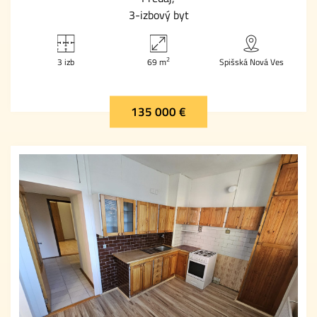
3-izbový byt
2
3 izb
69 m
Spišská Nová Ves
135 000 €