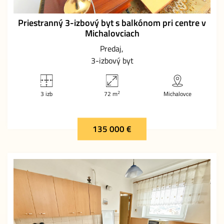
Priestranný 3-izbový byt s balkónom pri centre v
Michalovciach
Predaj
3-izbový byt
2
3 izb
72 m
Michalovce
135 000 €