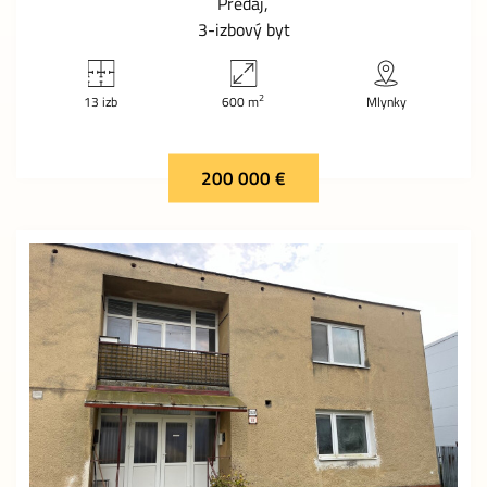
Predaj
3-izbový byt
2
13 izb
600 m
Mlynky
200 000 €