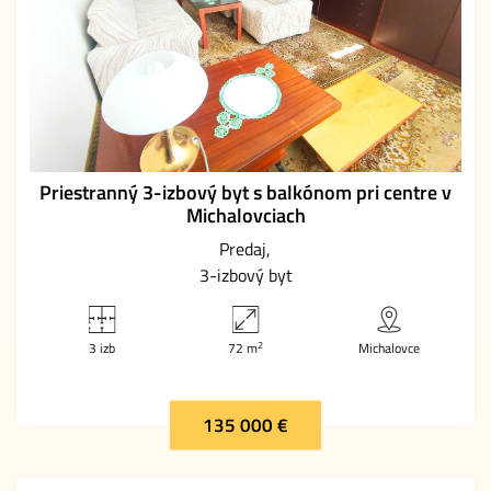
Priestranný 3-izbový byt s balkónom pri centre v
Michalovciach
Predaj
3-izbový byt
2
3 izb
72 m
Michalovce
135 000 €