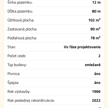
Šírka pozemku:
12 m
Dĺžka pozemku:
80 m
2
Úžitková plocha:
102 m
2
Zastavaná plocha:
90 m
2
Podlahová plocha:
78 m
Stav:
Vo fáze projektovania
Počet izieb:
2
Typ budovy:
zmiešané
Pivnica:
áno
Špajza:
áno
Rok výstavby:
1966
Rok poslednej rekonštrukcie:
2022