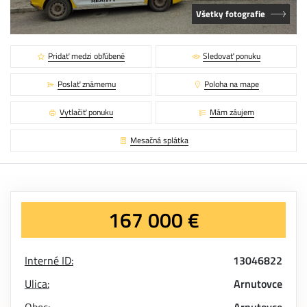
Všetky fotografie
Pridať medzi obľúbené
Sledovať ponuku
Poslať známemu
Poloha na mape
Vytlačiť ponuku
Mám záujem
Mesačná splátka
167 000 €
Interné ID:
13046822
Ulica:
Arnutovce