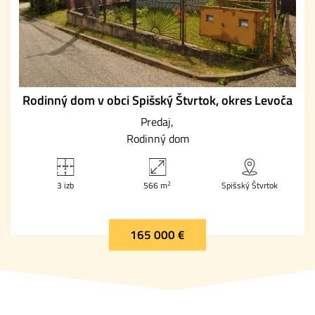
Rodinný dom v obci Spišský Štvrtok, okres Levoča
Predaj
Rodinný dom
2
3 izb
566 m
Spišský Štvrtok
165 000 €