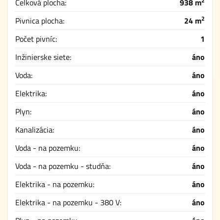
2
Celková plocha:
938 m
2
Pivnica plocha:
24 m
Počet pivníc:
1
Inžinierske siete:
áno
Voda:
áno
Elektrika:
áno
Plyn:
áno
Kanalizácia:
áno
Voda - na pozemku:
áno
Voda - na pozemku - studňa:
áno
Elektrika - na pozemku:
áno
Elektrika - na pozemku - 380 V:
áno