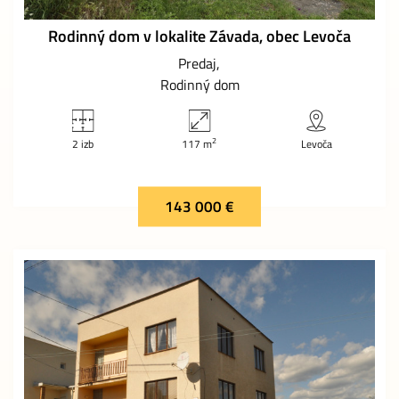
Rodinný dom v lokalite Závada, obec Levoča
Predaj
Rodinný dom
2
2 izb
117 m
Levoča
143 000 €