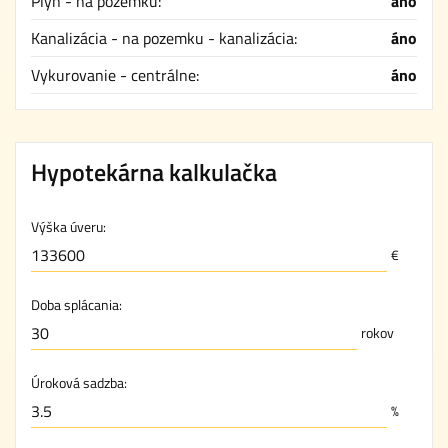
Plyn - na pozemku:
áno
Kanalizácia - na pozemku - kanalizácia:
áno
Vykurovanie - centrálne:
áno
Hypotekárna kalkulačka
Výška úveru:
€
Doba splácania:
rokov
Úroková sadzba:
%