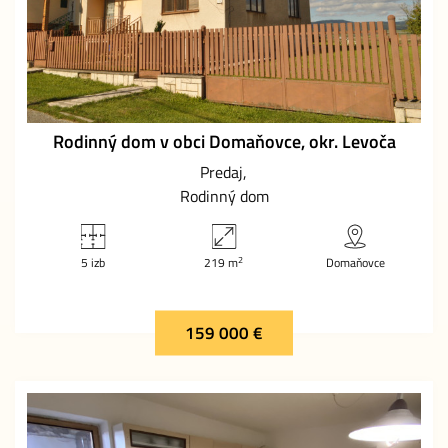
Rodinný dom v obci Domaňovce, okr. Levoča
Predaj
Rodinný dom
2
5 izb
219 m
Domaňovce
159 000 €