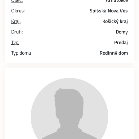
Obec:
Arnutovce
Okres:
Spišská Nová Ves
Kraj:
Košický kraj
Druh:
Domy
Typ:
Predaj
Typ domu:
Rodinný dom