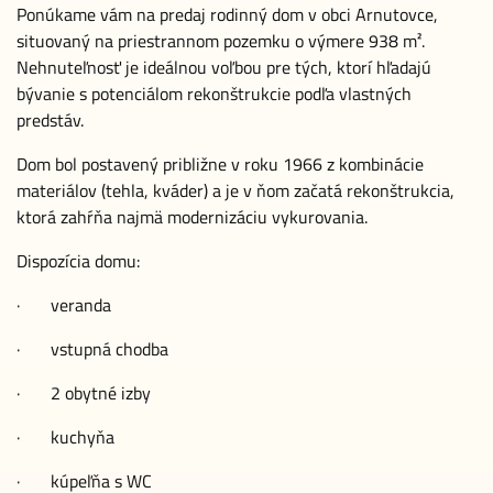
Ponúkame vám na predaj rodinný dom v obci Arnutovce,
situovaný na priestrannom pozemku o výmere 938 m².
Nehnuteľnosť je ideálnou voľbou pre tých, ktorí hľadajú
bývanie s potenciálom rekonštrukcie podľa vlastných
predstáv.
Dom bol postavený približne v roku 1966 z kombinácie
materiálov (tehla, kváder) a je v ňom začatá rekonštrukcia,
ktorá zahŕňa najmä modernizáciu vykurovania.
Dispozícia domu:
· veranda
· vstupná chodba
· 2 obytné izby
· kuchyňa
· kúpeľňa s WC