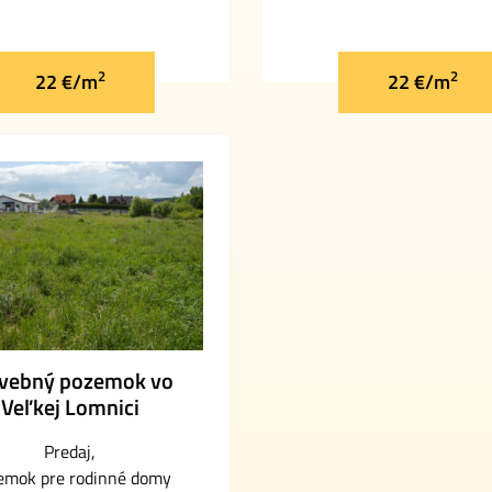
2
2
22 €/m
22 €/m
vebný pozemok vo
Veľkej Lomnici
Predaj
emok pre rodinné domy