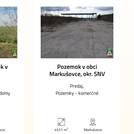
k v
Pozemok v obci
Markušovce, okr. SNV
Predaj
 domy
Pozemky - komerčné
2
ovce
4531 m
Markušovce