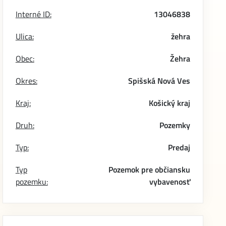
Interné ID:
13046838
Ulica:
žehra
Obec:
Žehra
Okres:
Spišská Nová Ves
Kraj:
Košický kraj
Druh:
Pozemky
Typ:
Predaj
Typ
Pozemok pre občiansku
pozemku:
vybavenosť