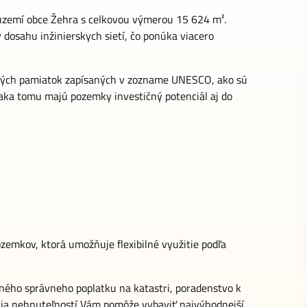
zemí obce Žehra s celkovou výmerou 15 624 m².
 dosahu inžinierskych sietí, čo ponúka viacero
amných pamiatok zapísaných v zozname UNESCO, ako sú
aka tomu majú pozemky investičný potenciál aj do
emkov, ktorá umožňuje flexibilné využitie podľa
ného správneho poplatku na katastri, poradenstvo k
nia nehnuteľností Vám pomôže vybaviť najvýhodnejší