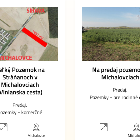
eľký Pozemok na
Na predaj pozemo
Stráňanoch v
Michalovciach
Michalovciach
Predaj
Vinianska cesta)
Pozemky - pre rodinné
Predaj
ozemky - komerčné
Michalovce
Michal