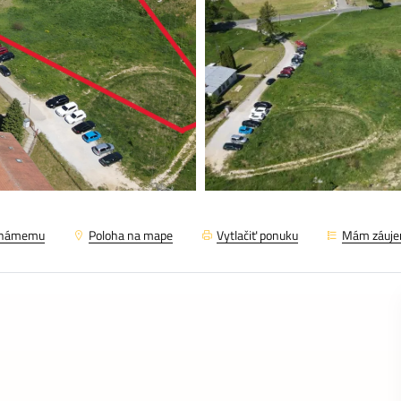
známemu
Poloha na mape
Vytlačiť ponuku
Mám záuj