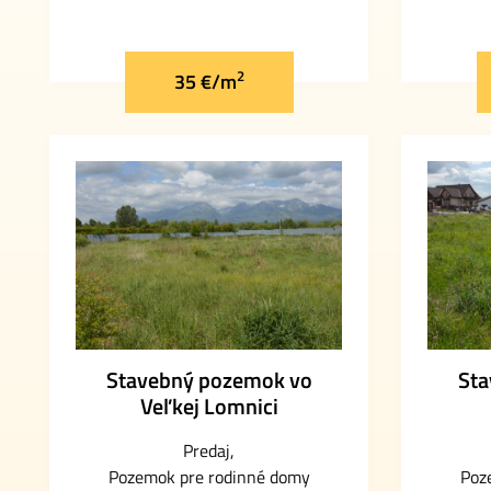
2
35 €/m
Stavebný pozemok vo
Sta
Veľkej Lomnici
Predaj
Pozemok pre rodinné domy
Poz