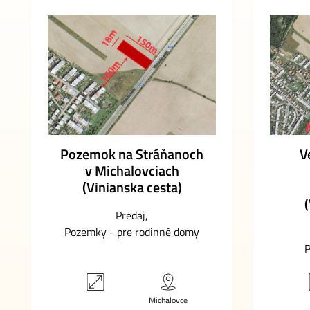
Pozemok na Stráňanoch
V
v Michalovciach
(Vinianska cesta)
(
Predaj
Pozemky - pre rodinné domy
P
Michalovce