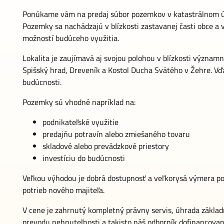
Ponúkame vám na predaj súbor pozemkov v katastrálnom ú
Pozemky sa nachádzajú v blízkosti zastavanej časti obce a v
možností budúceho využitia.
Lokalita je zaujímavá aj svojou polohou v blízkosti význ
Spišský hrad, Dreveník a Kostol Ducha Svätého v Žehre. Vď
budúcnosti.
Pozemky sú vhodné napríklad na:
podnikateľské využitie
predajňu potravín alebo zmiešaného tovaru
skladové alebo prevádzkové priestory
investíciu do budúcnosti
Veľkou výhodou je dobrá dostupnosť a veľkorysá výmera poz
potrieb nového majiteľa.
V cene je zahrnutý kompletný právny servis, úhrada základ
prevodu nehnuteľnosti a takisto náš odborník dofinancova