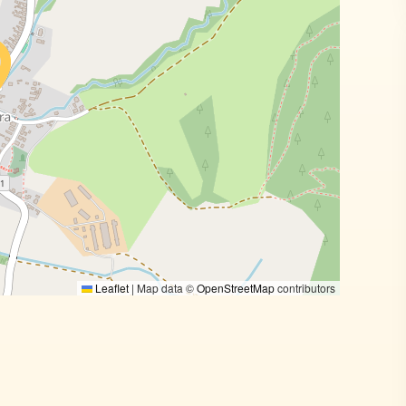
Leaflet
|
Map data ©
OpenStreetMap
contributors