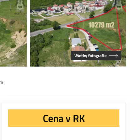
Všetky fotografie
em
Cena v RK