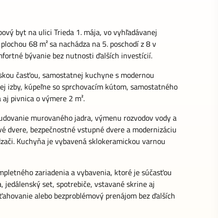
vý byt na ulici Trieda 1. mája, vo vyhľadávanej
u plochou 68 m² sa nachádza na 5. poschodí z 8 v
tné bývanie bez nutnosti ďalších investícií.
enskou časťou, samostatnej kuchyne s modernou
kej izby, kúpeľne so sprchovacím kútom, samostatného
 aj pivnica o výmere 2 m².
ybudovanie murovaného jadra, výmenu rozvodov vody a
ové dvere, bezpečnostné vstupné dvere a modernizáciu
ádzači. Kuchyňa je vybavená sklokeramickou varnou
mpletného zariadenia a vybavenia, ktoré je súčasťou
 jedálenský set, spotrebiče, vstavané skrine aj
sťahovanie alebo bezproblémový prenájom bez ďalších