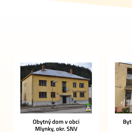
Obytný dom v obci
Byt
Mlynky, okr. SNV