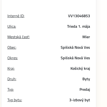
Interné ID:
VV13046853
Ulica:
Trieda 1. mája
Mestská časť:
Mier
Obec:
Spišská Nová Ves
Okres:
Spišská Nová Ves
Kraj:
Košický kraj
Druh:
Byty
Typ:
Predaj
Typ bytu:
3-izbový byt