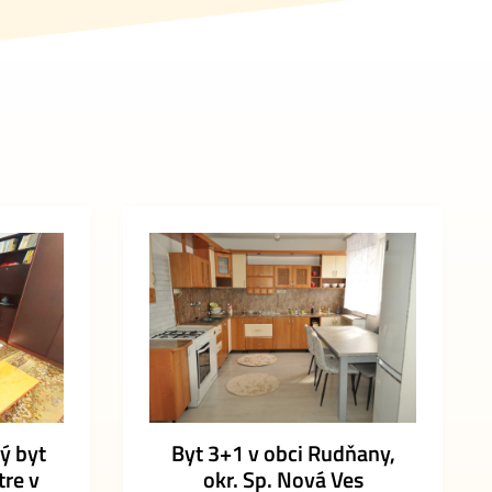
ý byt
Byt 3+1 v obci Rudňany,
tre v
okr. Sp. Nová Ves