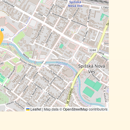
Leaflet
|
Map data ©
OpenStreetMap
contributors