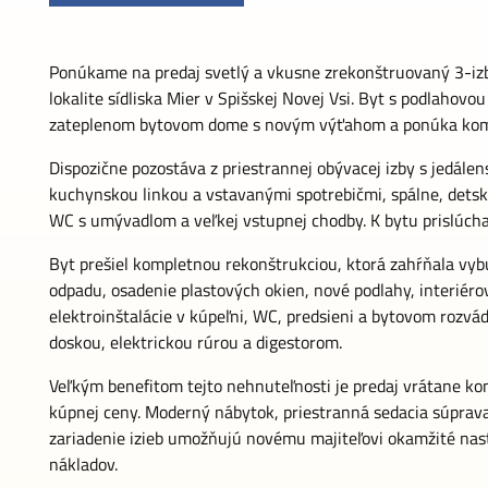
Ponúkame na predaj svetlý a vkusne zrekonštruovaný 3-izbo
lokalite sídliska Mier v Spišskej Novej Vsi. Byt s podlahovo
zateplenom bytovom dome s novým výťahom a ponúka komfor
Dispozične pozostáva z priestrannej obývacej izby s jedál
kuchynskou linkou a vstavanými spotrebičmi, spálne, dets
WC s umývadlom a veľkej vstupnej chodby. K bytu prislúcha
Byt prešiel kompletnou rekonštrukciou, ktorá zahŕňala v
odpadu, osadenie plastových okien, nové podlahy, interiér
elektroinštalácie v kúpeľni, WC, predsieni a bytovom rozv
doskou, elektrickou rúrou a digestorom.
Veľkým benefitom tejto nehnuteľnosti je predaj vrátane ko
kúpnej ceny. Moderný nábytok, priestranná sedacia súprava,
zariadenie izieb umožňujú novému majiteľovi okamžité na
nákladov.