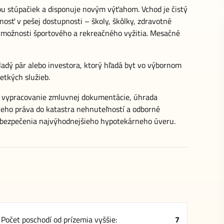
u stúpačiek a disponuje novým výťahom. Vchod je čistý
osť v pešej dostupnosti – školy, škôlky, zdravotné
j možnosti športového a rekreačného vyžitia. Mesačné
ladý pár alebo investora, ktorý hľadá byt vo výbornom
etkých služieb.
, vypracovanie zmluvnej dokumentácie, úhrada
keho práva do katastra nehnuteľností a odborné
abezpečenia najvýhodnejšieho hypotekárneho úveru.
Počet poschodí od prízemia vyššie:
7