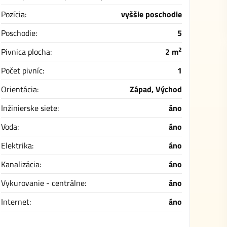
Pozícia:
vyššie poschodie
Poschodie:
5
2
Pivnica plocha:
2 m
Počet pivníc:
1
Orientácia:
Západ, Východ
Inžinierske siete:
áno
Voda:
áno
Elektrika:
áno
Kanalizácia:
áno
Vykurovanie - centrálne:
áno
Internet:
áno