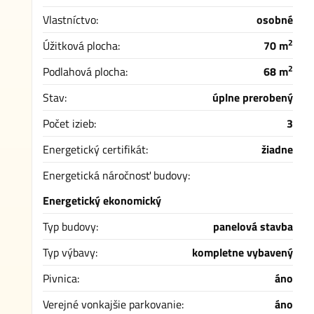
Vlastníctvo:
osobné
2
Úžitková plocha:
70 m
2
Podlahová plocha:
68 m
Stav:
úplne prerobený
Počet izieb:
3
Energetický certifikát:
žiadne
Energetická náročnosť budovy:
Energetický ekonomický
Typ budovy:
panelová stavba
Typ výbavy:
kompletne vybavený
Pivnica:
áno
Verejné vonkajšie parkovanie:
áno