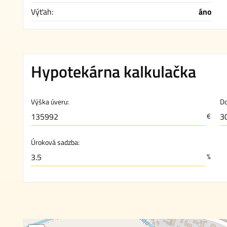
Výťah:
áno
Hypotekárna kalkulačka
Výška úveru:
Do
€
Úroková sadzba:
%