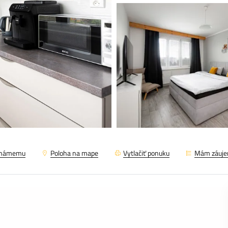
známemu
Poloha na mape
Vytlačiť ponuku
Mám záuj