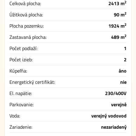
2
Celková plocha:
2413 m
2
Úžitková plocha:
90 m
2
Plocha pozemku:
1924 m
2
Zastavaná plocha:
489 m
Počet podlaží:
1
Počet izieb:
2
Kúpeľňa:
áno
Energetický certifikát:
nie
El. napätie:
230/400V
Parkovanie:
verejné
Voda:
verejný vodovod
Zariadenie:
nezariadený