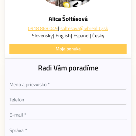
Alica Šoltésová
0918 868 049
soltesova@vbreality.sk
Slovensky
English
Español
Česky
Moja ponuka
Radi Vám poradíme