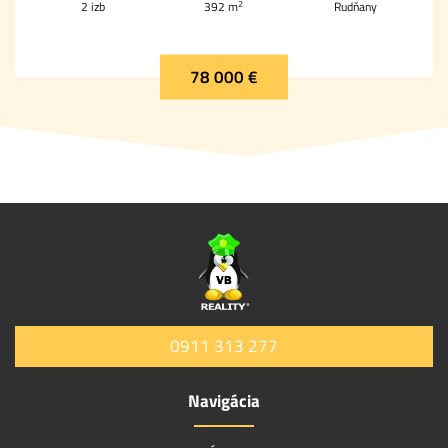
2
2 izb
392 m
Rudňany
78 000 €
0911 313 277
Navigácia