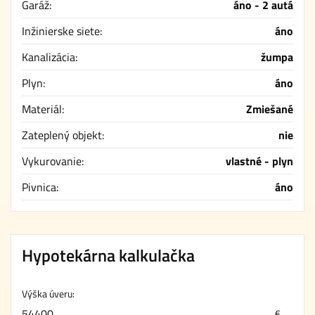
Garáž:
áno - 2 autá
Inžinierske siete:
áno
Kanalizácia:
žumpa
Plyn:
áno
Materiál:
Zmiešané
Zateplený objekt:
nie
Vykurovanie:
vlastné - plyn
Pivnica:
áno
Hypotekárna kalkulačka
Výška úveru:
€