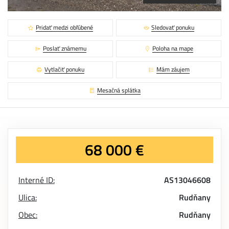
Pridať medzi obľúbené
Sledovať ponuku
Poslať známemu
Poloha na mape
Vytlačiť ponuku
Mám záujem
Mesačná splátka
68 000 €
Interné ID:
AS13046608
Ulica:
Rudňany
Obec:
Rudňany