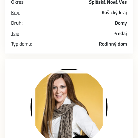
Okres:
Spišská Nová Ves
Kraj:
Košický kraj
Druh:
Domy
Typ:
Predaj
Typ domu:
Rodinný dom