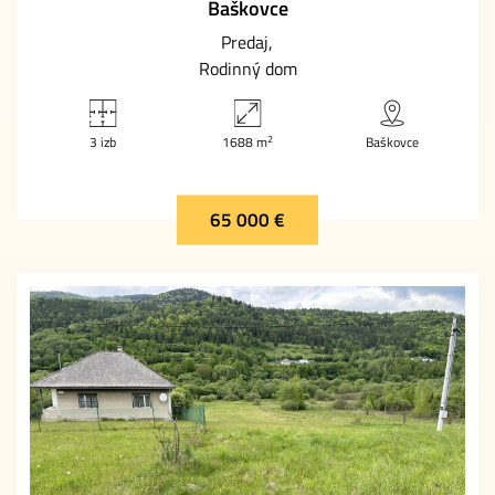
Baškovce
Predaj
Rodinný dom
2
3 izb
1688 m
Baškovce
65 000 €