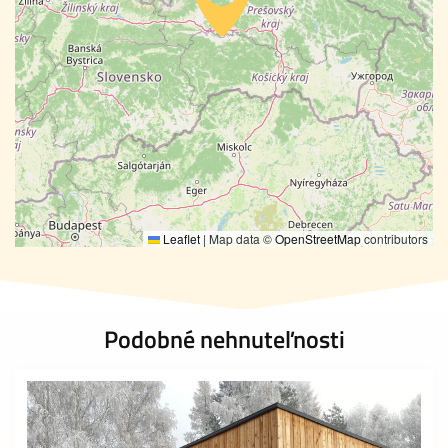
Leaflet
|
Map data ©
OpenStreetMap
contributors
Podobné nehnuteľnosti