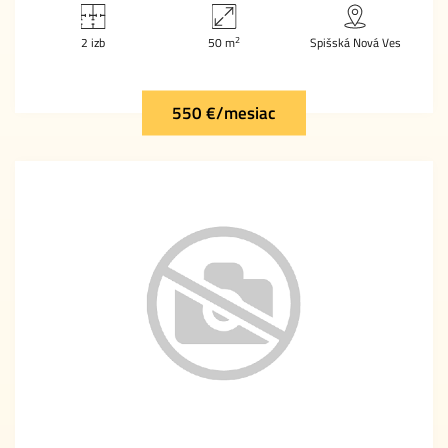
2
2 izb
50 m
Spišská Nová Ves
550 €/mesiac