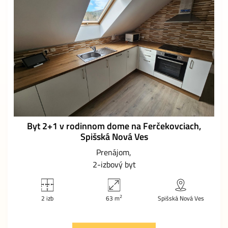
Byt 2+1 v rodinnom dome na Ferčekovciach,
Spišská Nová Ves
Prenájom
2-izbový byt
2
2 izb
63 m
Spišská Nová Ves