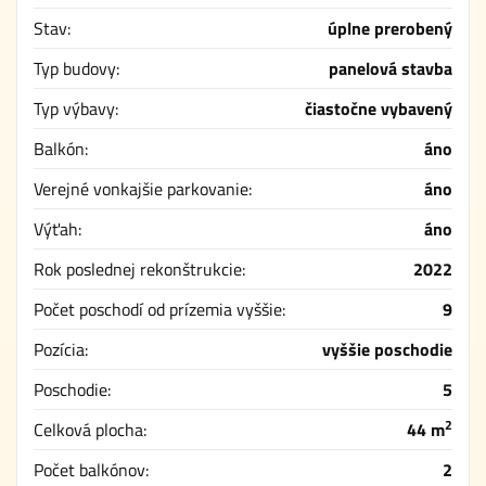
Stav:
úplne prerobený
Typ budovy:
panelová stavba
Typ výbavy:
čiastočne vybavený
Balkón:
áno
Verejné vonkajšie parkovanie:
áno
Výťah:
áno
Rok poslednej rekonštrukcie:
2022
Počet poschodí od prízemia vyššie:
9
Pozícia:
vyššie poschodie
Poschodie:
5
2
Celková plocha:
44 m
Počet balkónov:
2