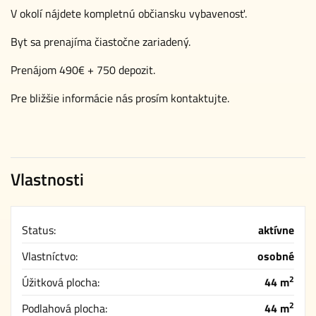
V okolí nájdete kompletnú občiansku vybavenosť.
Byt sa prenajíma čiastočne zariadený.
Prenájom 490€ + 750 depozit.
Pre bližšie informácie nás prosím kontaktujte.
Vlastnosti
Status:
aktívne
Vlastníctvo:
osobné
2
Úžitková plocha:
44 m
2
Podlahová plocha:
44 m