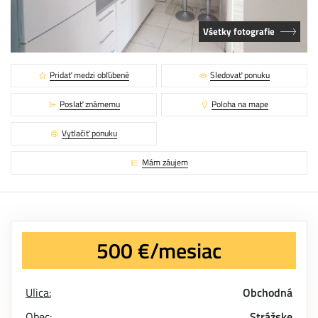
Všetky fotografie
Pridať medzi obľúbené
Sledovať ponuku
Poslať známemu
Poloha na mape
Vytlačiť ponuku
Mám záujem
500 €/mesiac
Ulica:
Obchodná
Obec:
Strážske