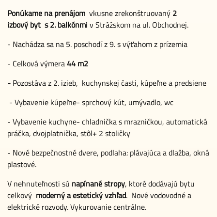
Ponúkame na prenájom
vkusne zrekonštruovaný
2
izbový
byt s 2. balkónmi
v Strážskom na ul. Obchodnej.
- Nachádza sa na 5. poschodí z 9. s výťahom z prízemia
- Celková výmera
44 m2
-
Pozostáva z 2. izieb, kuchynskej časti, kúpeľne a predsiene
- Vybavenie kúpeľne- sprchový kút, umývadlo, wc
- Vybavenie kuchyne- chladnička s mrazničkou, automatická
práčka, dvojplatnička, stôl+ 2 stoličky
- Nové bezpečnostné dvere, podlaha: plávajúca a dlažba, okná
plastové.
V nehnuteľnosti sú
napínané stropy
, ktoré dodávajú bytu
celkový
moderný a estetický vzhľad
. Nové vodovodné a
elektrické rozvody. Vykurovanie centrálne.