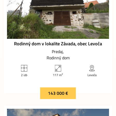
Rodinný dom v lokalite Závada, obec Levoča
Predaj
Rodinný dom
2
2 izb
117 m
Levoča
143 000 €