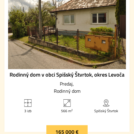
Rodinný dom v obci Spišský Štvrtok, okres Levoča
Predaj
Rodinný dom
2
3 izb
566 m
Spišský Štvrtok
165 000 €