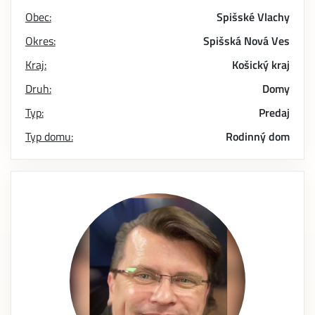
Obec:
Spišské Vlachy
Okres:
Spišská Nová Ves
Kraj:
Košický kraj
Druh:
Domy
Typ:
Predaj
Typ domu:
Rodinný dom