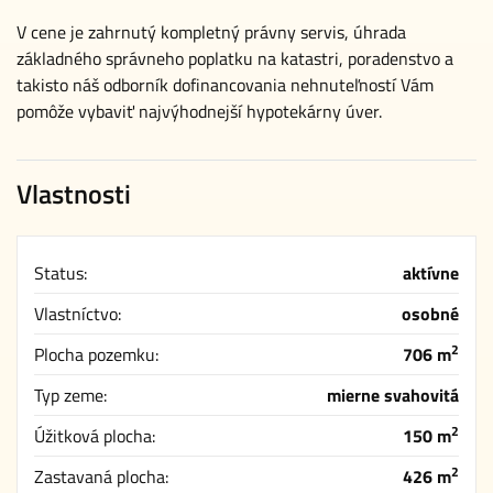
V cene je zahrnutý kompletný právny servis, úhrada
základného správneho poplatku na katastri, poradenstvo a
takisto náš odborník dofinancovania nehnuteľností Vám
pomôže vybaviť najvýhodnejší hypotekárny úver.
Vlastnosti
Status:
aktívne
Vlastníctvo:
osobné
2
Plocha pozemku:
706 m
Typ zeme:
mierne svahovitá
2
Úžitková plocha:
150 m
2
Zastavaná plocha:
426 m