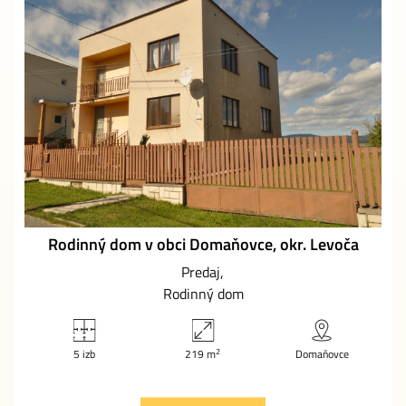
Rodinný dom v obci Domaňovce, okr. Levoča
Predaj
Rodinný dom
2
5 izb
219 m
Domaňovce