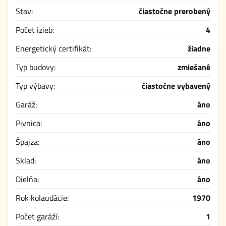
Stav:
čiastočne prerobený
Počet izieb:
4
Energetický certifikát:
žiadne
Typ budovy:
zmiešané
Typ výbavy:
čiastočne vybavený
Garáž:
áno
Pivnica:
áno
Špajza:
áno
Sklad:
áno
Dielňa:
áno
Rok kolaudácie:
1970
Počet garáží:
1