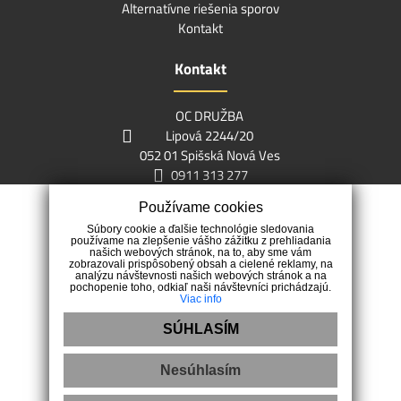
Alternatívne riešenia sporov
Kontakt
Kontakt
OC DRUŽBA
Lipová 2244/20
052 01 Spišská Nová Ves
0911 313 277
info@vbreality.sk
Používame cookies
Súbory cookie a ďalšie technológie sledovania
používame na zlepšenie vášho zážitku z prehliadania
našich webových stránok, na to, aby sme vám
zobrazovali prispôsobený obsah a cielené reklamy, na
analýzu návštevnosti našich webových stránok a na
pochopenie toho, odkiaľ naši návštevníci prichádzajú.
Viac info
Naším cieľom je pomôcť ľuďom s predajom alebo kúpou
nehnuteľností.
SÚHLASÍM
Nesúhlasím
Ochrana osobných údajov
|
Pravidlá cookies