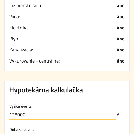
Inžinierske siete:
áno
Voda:
áno
Elektrika:
áno
Plyn:
áno
Kanalizácia:
áno
Vykurovanie - centrálne:
áno
Hypotekárna kalkulačka
Výška úveru:
€
Doba splácania: