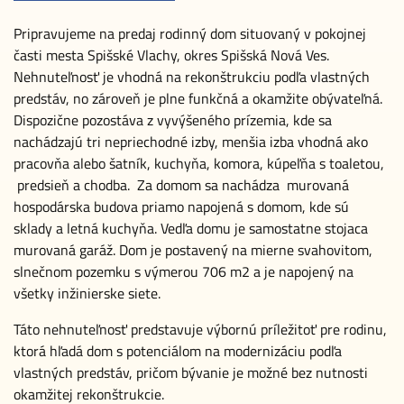
Pripravujeme na predaj rodinný dom situovaný v pokojnej
časti mesta Spišské Vlachy, okres Spišská Nová Ves.
Nehnuteľnosť je vhodná na rekonštrukciu podľa vlastných
predstáv, no zároveň je plne funkčná a okamžite obývateľná.
Dispozične pozostáva z vyvýšeného prízemia, kde sa
nachádzajú tri nepriechodné izby, menšia izba vhodná ako
pracovňa alebo šatník, kuchyňa, komora, kúpeľňa s toaletou,
predsieň a chodba. Za domom sa nachádza murovaná
hospodárska budova priamo napojená s domom, kde sú
sklady a letná kuchyňa. Vedľa domu je samostatne stojaca
murovaná garáž. Dom je postavený na mierne svahovitom,
slnečnom pozemku s výmerou 706 m2 a je napojený na
všetky inžinierske siete.
Táto nehnuteľnosť predstavuje výbornú príležitoť pre rodinu,
ktorá hľadá dom s potenciálom na modernizáciu podľa
vlastných predstáv, pričom bývanie je možné bez nutnosti
okamžitej rekonštrukcie.