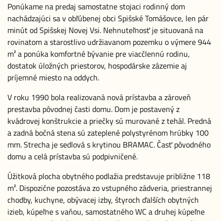
Ponúkame na predaj samostatne stojaci rodinný dom
nachádzajúci sa v obľúbenej obci Spišské Tomášovce, len pár
minút od Spišskej Novej Vsi. Nehnuteľnosť je situovaná na
rovinatom a starostlivo udržiavanom pozemku o výmere 944
m² a ponúka komfortné bývanie pre viacčlennú rodinu,
dostatok úložných priestorov, hospodárske zázemie aj
príjemné miesto na oddych.
V roku 1990 bola realizovaná nová prístavba a zároveň
prestavba pôvodnej časti domu. Dom je postavený z
kvádrovej konštrukcie a priečky sú murované z tehál. Predná
a zadná bočná stena sú zateplené polystyrénom hrúbky 100
mm. Strecha je sedlová s krytinou BRAMAC. Časť pôvodného
domu a celá prístavba sú podpivničené.
Úžitková plocha obytného podlažia predstavuje približne 118
m². Dispozične pozostáva zo vstupného zádveria, priestrannej
chodby, kuchyne, obývacej izby, štyroch ďalších obytných
izieb, kúpeľne s vaňou, samostatného WC a druhej kúpeľne