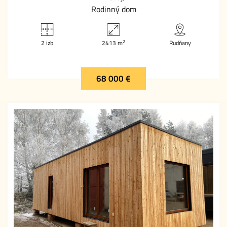
Rodinný dom
2
2 izb
2413 m
Rudňany
68 000 €