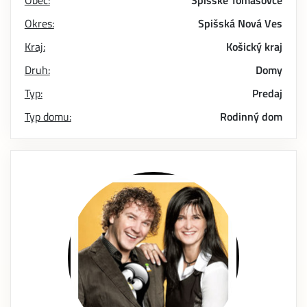
Obec:
Spišské Tomášovce
Okres:
Spišská Nová Ves
Kraj:
Košický kraj
Druh:
Domy
Typ:
Predaj
Typ domu:
Rodinný dom