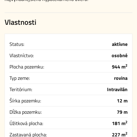
Vlastnosti
Status:
aktívne
Vlastníctvo:
osobné
2
Plocha pozemku:
944 m
Typ zeme:
rovina
Teritórium:
Intravilán
Šírka pozemku:
12 m
Dĺžka pozemku:
79 m
2
Úžitková plocha:
181 m
2
Zastavaná plocha:
227 m