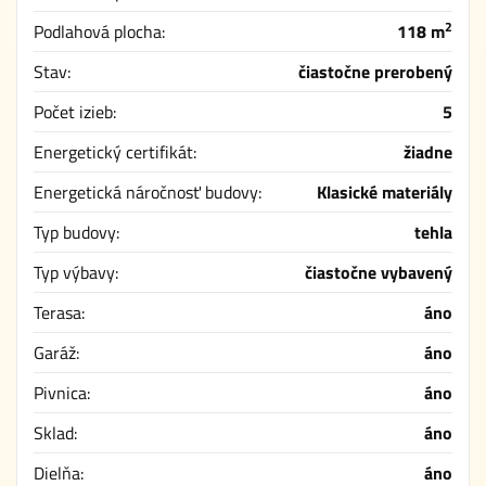
2
Podlahová plocha:
118 m
Stav:
čiastočne prerobený
Počet izieb:
5
Energetický certifikát:
žiadne
Energetická náročnosť budovy:
Klasické materiály
Typ budovy:
tehla
Typ výbavy:
čiastočne vybavený
Terasa:
áno
Garáž:
áno
Pivnica:
áno
Sklad:
áno
Dielňa:
áno