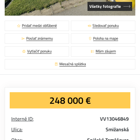
Všetky fotografie
Pridať medzi obľúbené
Sledovať ponuku
Poslať známemu
Poloha na mape
Vytlačiť ponuku
Mám záujem
Mesačná splátka
248 000 €
Interné ID:
VV13046849
Ulica:
Smižanská