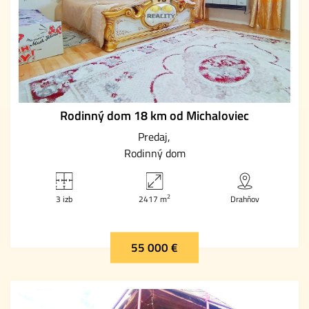
Rodinný dom 18 km od Michaloviec
Predaj
Rodinný dom
2
3 izb
2417 m
Drahňov
55 000 €