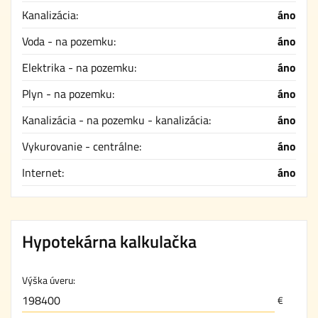
Kanalizácia:
áno
Voda - na pozemku:
áno
Elektrika - na pozemku:
áno
Plyn - na pozemku:
áno
Kanalizácia - na pozemku - kanalizácia:
áno
Vykurovanie - centrálne:
áno
Internet:
áno
Hypotekárna kalkulačka
Výška úveru:
€