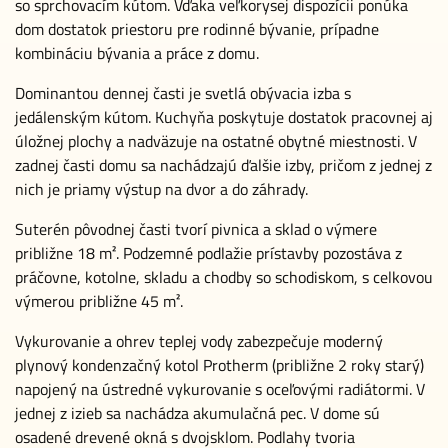
so sprchovacím kútom. Vďaka veľkorysej dispozícii ponúka
dom dostatok priestoru pre rodinné bývanie, prípadne
kombináciu bývania a práce z domu.
Dominantou dennej časti je svetlá obývacia izba s
jedálenským kútom. Kuchyňa poskytuje dostatok pracovnej aj
úložnej plochy a nadväzuje na ostatné obytné miestnosti. V
zadnej časti domu sa nachádzajú ďalšie izby, pričom z jednej z
nich je priamy výstup na dvor a do záhrady.
Suterén pôvodnej časti tvorí pivnica a sklad o výmere
približne 18 m². Podzemné podlažie prístavby pozostáva z
práčovne, kotolne, skladu a chodby so schodiskom, s celkovou
výmerou približne 45 m².
Vykurovanie a ohrev teplej vody zabezpečuje moderný
plynový kondenzačný kotol Protherm (približne 2 roky starý)
napojený na ústredné vykurovanie s oceľovými radiátormi. V
jednej z izieb sa nachádza akumulačná pec. V dome sú
osadené drevené okná s dvojsklom. Podlahy tvoria