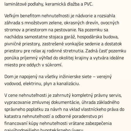
laminátové podlahy, keramická dlažba a PVC.
Veľkým benefitom nehnuteľnosti je nádvorie a rozsiahla
záhrada s množstvom zelene, okrasných drevín, ovocných
stromov a priestorom na pestovanie. Na pozemku sa
nachádza samostatne stojaca garáž, hospodárska budova,
pivničné priestory, zastrešené vonkajšie sedenie a dostatok
priestoru pre relax aj rodinné stretnutia. Zadná časť pozemku
ponúka príjemný výhľad do okolitej krajiny a vytvára ideálne
miesto pre oddych v súkromí.
Dom je napojený na všetky inžinierske siete – verejný
vodovod, elektrinu, plyn a kanalizáciu.
V cene nehnuteľnosti je zahrnutý kompletný právny servis,
vypracovanie zmluvnej dokumentácie, úhrada základného
správneho poplatku za návrh na vklad vlastníckeho práva do
katastra nehnuteľností a odborné poradenstvo pri
financovaní kúpy nehnuteľnosti vrátane zabezpečenia
najvýhodnejšieho hypotekárneho úveru.