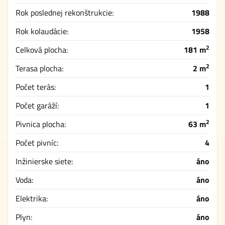
Rok poslednej rekonštrukcie:
1988
Rok kolaudácie:
1958
2
Celková plocha:
181 m
2
Terasa plocha:
2 m
Počet terás:
1
Počet garáží:
1
2
Pivnica plocha:
63 m
Počet pivníc:
4
Inžinierske siete:
áno
Voda:
áno
Elektrika:
áno
Plyn:
áno